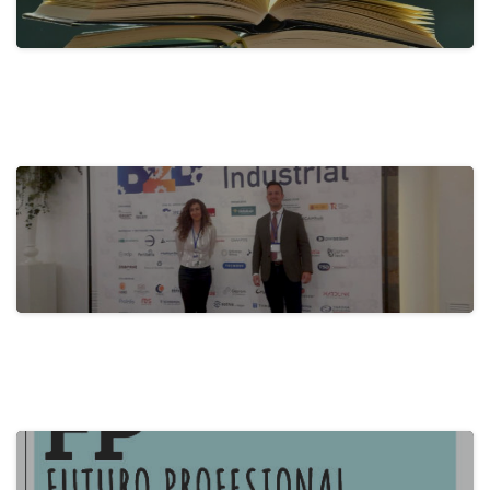
actualidad
Activa-t, for a Healthy Company:
Promoting…
28 de May de 2024
actualidad
B2B Itecam 2024
22 de May de 2024