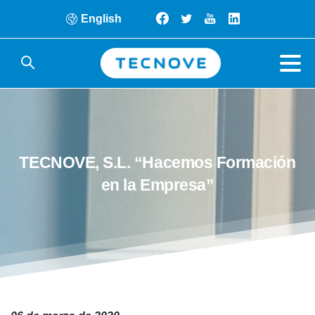
English
TECNOVE,
S.L.
“Hacemos
Formación
en
la
Empresa”