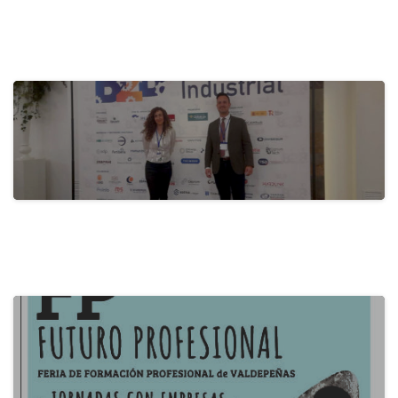
actualidad
Activa-t, for a Healthy Company:
Promoting…
28 de May de 2024
actualidad
B2B Itecam 2024
22 de May de 2024