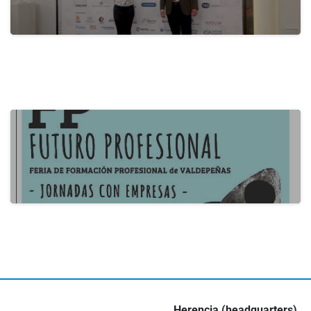
actualidad
B2B Itecam 2024
22 de May de 2024
actualidad
III Job Fair in Valdepeñas
16 de May de 2024
Herencia (headquarters)