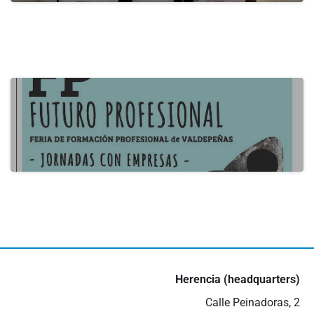
actualidad
B2B Itecam 2024
22 de May de 2024
actualidad
III Job Fair in Valdepeñas
16 de May de 2024
Herencia (headquarters)
Calle Peinadoras, 2