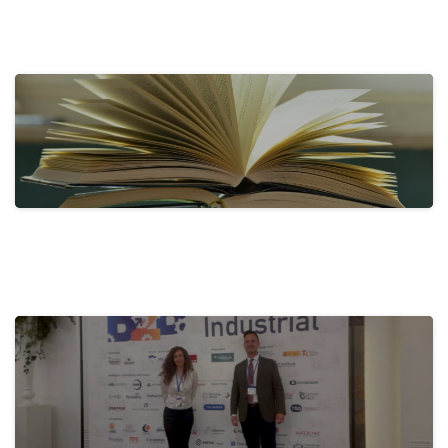
actualidad
Tecnove Shines on Social Media with…
31 de May de 2024
actualidad
Activa-t, for a Healthy Company:
Promoting…
28 de May de 2024