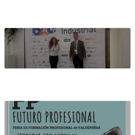
actualidad
Activa-t, for a Healthy Company:
Promoting…
28 de May de 2024
actualidad
B2B Itecam 2024
22 de May de 2024