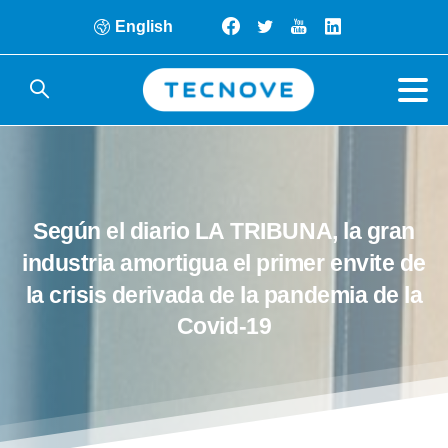
English
Según
el
diario
LA
TRIBUNA,
la
gran
industria
amortigua
el
primer
envite
de
la
crisis
derivada
de
la
pandemia
de
la
Covid-19