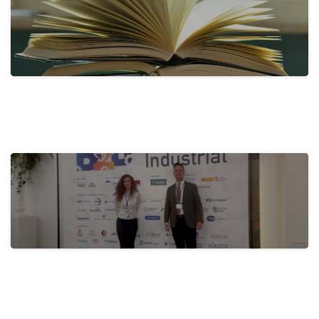
actualidad
Activa-t, for a Healthy Company:
Promoting…
28 de May de 2024
actualidad
B2B Itecam 2024