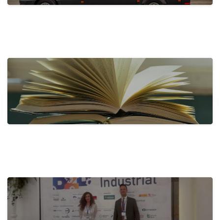
actualidad
Tecnove Shines on Social Media with…
31 de May de 2024
actualidad
Activa-t, for a Healthy Company:
Promoting…
28 de May de 2024