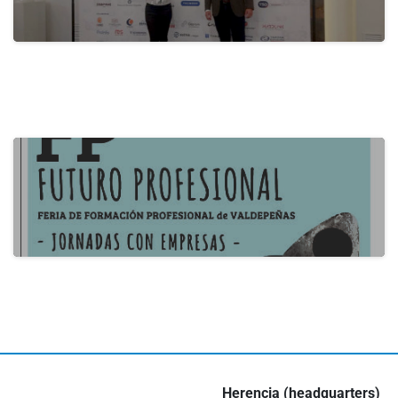
actualidad
B2B Itecam 2024
22 de May de 2024
actualidad
III Job Fair in Valdepeñas
16 de May de 2024
Herencia (headquarters)