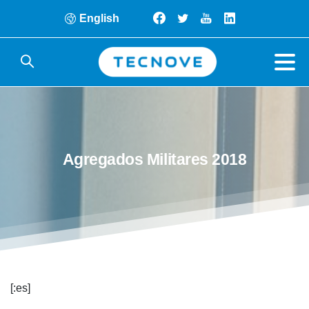
English
Agregados
Militares
2018
[:es]