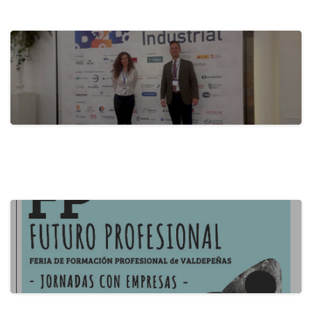
Activa-t, for a Healthy Company:
Promoting…
28 de May de 2024
actualidad
B2B Itecam 2024
22 de May de 2024