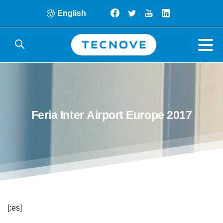
English
Feria
Inter
Airport
Europe
2017
[:es]