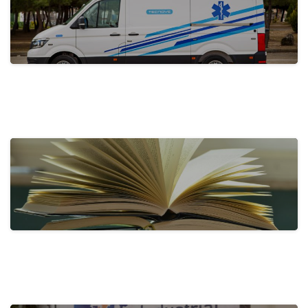
actualidad
Tecnove Destaca en Redes Sociales
con…
31 de mayo de 2024
actualidad
Activa-t, por una empresa saludable:
Fomento…