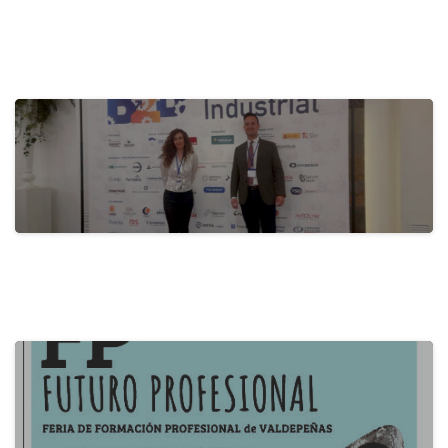
actualidad
Activa-t, por una empresa saludable:
Fomento…
28 de mayo de 2024
actualidad
B2B Itecam 2024
22 de mayo de 2024