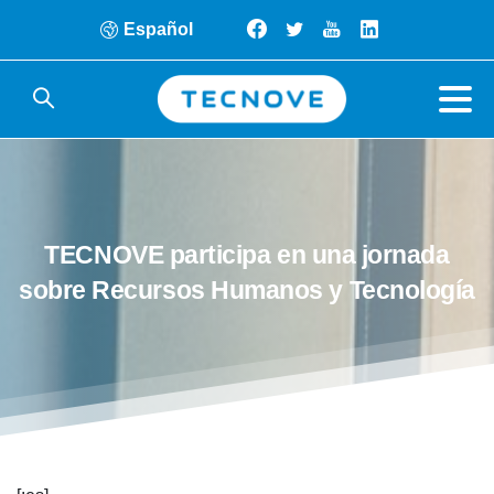
Español
TECNOVE
participa
en
una
jornada
sobre
Recursos
Humanos
y
Tecnología