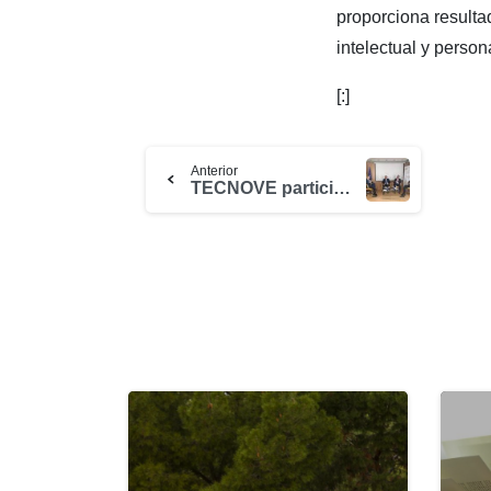
proporciona resulta
intelectual y person
[:]
Anterior
TECNOVE participa en la mesa redonda del Colegio de Ingenieros de Ciudad Real y la Asociación para el Progreso de la Dirección sobre “Transformación Digital y Personas”