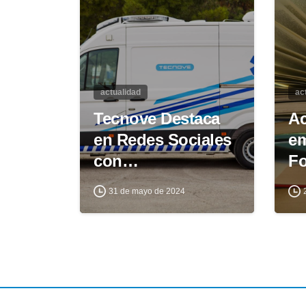
actualidad
ac
Tecnove Destaca
Ac
en Redes Sociales
em
con…
F
31 de mayo de 2024