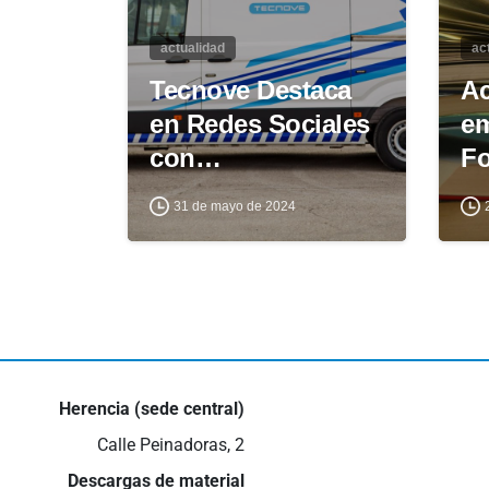
actualidad
ac
Tecnove Destaca
Ac
en Redes Sociales
em
con…
F
31 de mayo de 2024
Herencia (sede central)
Calle Peinadoras, 2
Descargas de material