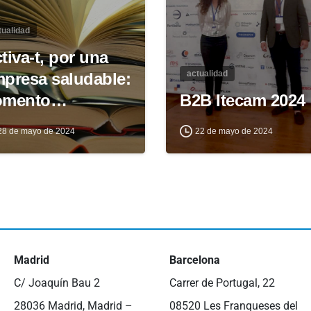
tualidad
tiva-t, por una
actualidad
presa saludable:
omento…
B2B Itecam 2024
28 de mayo de 2024
22 de mayo de 2024
Madrid
Barcelona
C/ Joaquín Bau 2
Carrer de Portugal, 22
28036 Madrid, Madrid –
08520 Les Franqueses del