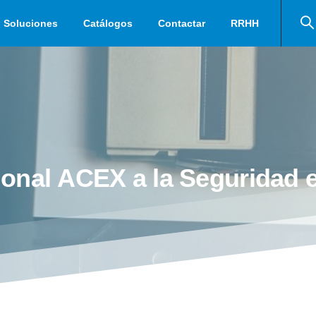
Soluciones
Catálogos
Contactar
RRHH
onal
ACEX
a
la
Seguridad