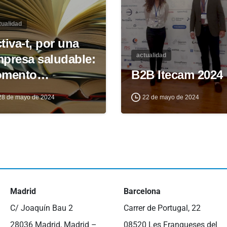
tualidad
tiva-t, por una
actualidad
presa saludable:
omento…
B2B Itecam 2024
28 de mayo de 2024
22 de mayo de 2024
Madrid
Barcelona
C/ Joaquín Bau 2
Carrer de Portugal, 22
28036 Madrid, Madrid –
08520 Les Franqueses del