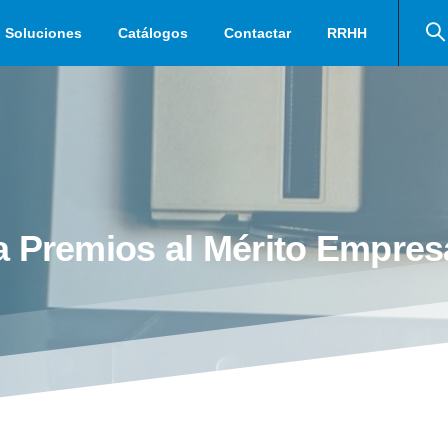
Soluciones
Catálogos
Contactar
RRHH
a
Premios
al
Mérito
Empresa