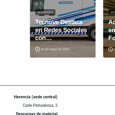
actualidad
ac
Tecnove Destaca
Ac
en Redes Sociales
em
con…
F
31 de mayo de 2024
Herencia (sede central)
Calle Peinadoras, 2
Descargas de material